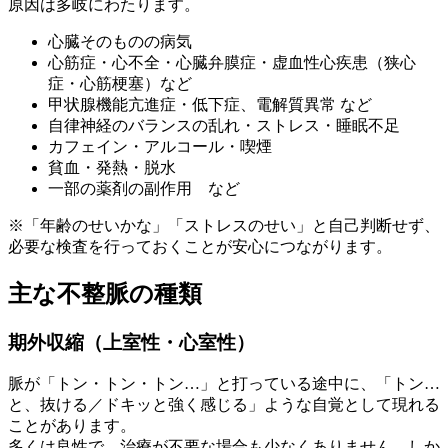
原因は多岐にわたります。
心臓そのものの病気
心筋症・心不全・心臓弁膜症・虚血性心疾患（狭心
症・心筋梗塞）など
甲状腺機能亢進症・低下症、電解質異常 など
自律神経のバランスの乱れ・ストレス・睡眠不足
カフェイン・アルコール・喫煙
貧血・発熱・脱水
一部の薬剤の副作用 など
※「年齢のせいかな」「ストレスのせい」と自己判断せず、
必要な検査を行っておくことが安心につながります。
主な不整脈の種類
期外収縮（上室性・心室性）
脈が「トン・トン・トン…」と打っている途中に、「トン…
と、抜ける／ドキッと強く感じる」ような自覚として現れる
ことがあります。
多くは良性で、治療が不要な場合も少なくありません。しか