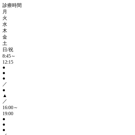
診療時間
月
火
水
木
金
土
日/祝
8:45～
12:15
●
●
●
／
●
▲
／
16:00～
19:00
●
●
●