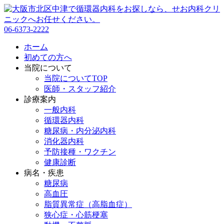
06-6373-2222
ホーム
初めての方へ
当院について
当院についてTOP
医師・スタッフ紹介
診療案内
一般内科
循環器内科
糖尿病・内分泌内科
消化器内科
予防接種・ワクチン
健康診断
病名・疾患
糖尿病
高血圧
脂質異常症（高脂血症）
狭心症・心筋梗塞