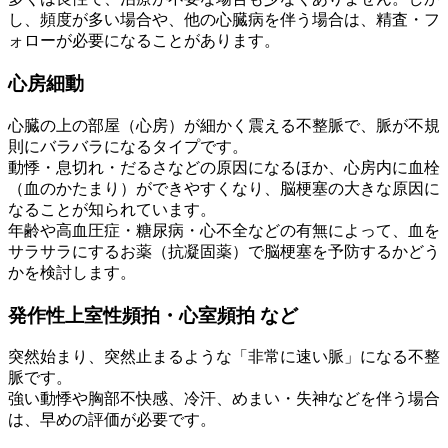
し、頻度が多い場合や、他の心臓病を伴う場合は、精査・フ
ォローが必要になることがあります。
心房細動
心臓の上の部屋（心房）が細かく震える不整脈で、脈が不規
則にバラバラになるタイプです。
動悸・息切れ・だるさなどの原因になるほか、心房内に血栓
（血のかたまり）ができやすくなり、脳梗塞の大きな原因に
なることが知られています。
年齢や高血圧症・糖尿病・心不全などの有無によって、血を
サラサラにするお薬（抗凝固薬）で脳梗塞を予防するかどう
かを検討します。
発作性上室性頻拍・心室頻拍 など
突然始まり、突然止まるような「非常に速い脈」になる不整
脈です。
強い動悸や胸部不快感、冷汗、めまい・失神などを伴う場合
は、早めの評価が必要です。