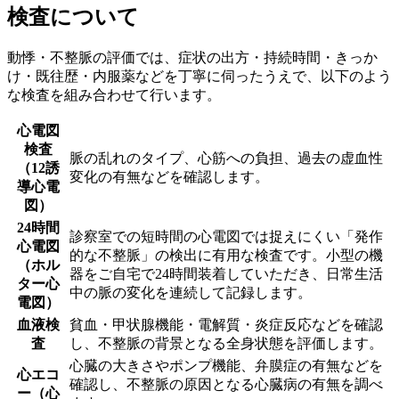
検査について
動悸・不整脈の評価では、症状の出方・持続時間・きっか
け・既往歴・内服薬などを丁寧に伺ったうえで、以下のよう
な検査を組み合わせて行います。
心電図
検査
脈の乱れのタイプ、心筋への負担、過去の虚血性
（12誘
変化の有無などを確認します。
導心電
図）
24時間
診察室での短時間の心電図では捉えにくい「発作
心電図
的な不整脈」の検出に有用な検査です。小型の機
（ホル
器をご自宅で24時間装着していただき、日常生活
ター心
中の脈の変化を連続して記録します。
電図）
血液検
貧血・甲状腺機能・電解質・炎症反応などを確認
査
し、不整脈の背景となる全身状態を評価します。
心臓の大きさやポンプ機能、弁膜症の有無などを
心エコ
確認し、不整脈の原因となる心臓病の有無を調べ
ー（心