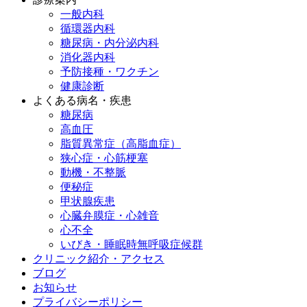
一般内科
循環器内科
糖尿病・内分泌内科
消化器内科
予防接種・ワクチン
健康診断
よくある病名・疾患
糖尿病
高血圧
脂質異常症（高脂血症）
狭心症・心筋梗塞
動機・不整脈
便秘症
甲状腺疾患
心臓弁膜症・心雑音
心不全
いびき・睡眠時無呼吸症候群
クリニック紹介・アクセス
ブログ
お知らせ
プライバシーポリシー