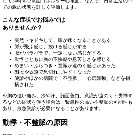
じて24時間心電図（ホルター心電図）などで、日常生活の中
での脈の状態を詳しく評価します。
こんな症状でお悩みでは
ありませんか？
突然ドキドキして、脈が速くなることがある
脈が飛ぶ感じ、抜ける感じがする
脈がバラバラで、一定しない感じがする
動悸とともに胸の不快感や息苦しさを感じる
めまい・ふらつき・意識が遠のく感じがあった
階段や坂道で息切れしやすくなった
健診やほかの病院で「不整脈」「心房細動」などを指
摘された
※胸の強い痛み、冷や汗、顔面蒼白、意識が遠のく・失神す
るなどの症状を伴う場合は、緊急性の高い不整脈の可能性も
あり、救急受診が必要になることがあります。
動悸・不整脈の原因