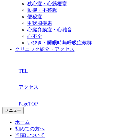
狭心症・心筋梗塞
動機・不整脈
便秘症
甲状腺疾患
心臓弁膜症・心雑音
心不全
いびき・睡眠時無呼吸症候群
クリニック紹介・アクセス
TEL
アクセス
PageTOP
メニュー
ホーム
初めての方へ
当院について